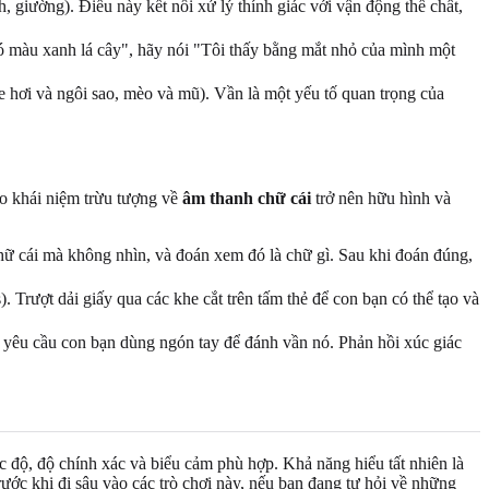
giường). Điều này kết nối xử lý thính giác với vận động thể chất,
đó màu xanh lá cây", hãy nói "Tôi thấy bằng mắt nhỏ của mình một
e hơi và ngôi sao, mèo và mũ). Vần là một yếu tố quan trọng của
ho khái niệm trừu tượng về
âm thanh chữ cái
trở nên hữu hình và
hữ cái mà không nhìn, và đoán xem đó là chữ gì. Sau khi đoán đúng,
s). Trượt dải giấy qua các khe cắt trên tấm thẻ để con bạn có thể tạo và
à yêu cầu con bạn dùng ngón tay để đánh vần nó. Phản hồi xúc giác
tốc độ, độ chính xác và biểu cảm phù hợp. Khả năng hiểu tất nhiên là
ớc khi đi sâu vào các trò chơi này, nếu bạn đang tự hỏi về những