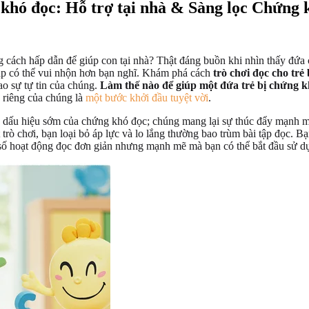
khó đọc: Hỗ trợ tại nhà & Sàng lọc Chứng 
cách hấp dẫn để giúp con tại nhà? Thật đáng buồn khi nhìn thấy đứa 
háp có thể vui nhộn hơn bạn nghĩ. Khám phá cách
trò chơi đọc cho trẻ
ao sự tự tin của chúng.
Làm thế nào để giúp một đứa trẻ bị chứng 
u riêng của chúng là
một bước khởi đầu tuyệt vời
.
dấu hiệu sớm của chứng khó đọc; chúng mang lại sự thúc đẩy mạnh mẽ
ò chơi, bạn loại bỏ áp lực và lo lắng thường bao trùm bài tập đọc. Bạn
 số hoạt động đọc đơn giản nhưng mạnh mẽ mà bạn có thể bắt đầu sử 