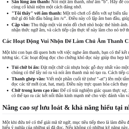
Săn lùng âm thanh:
Nói một âm thanh, như âm "b". Hãy để con 
củng cố khái niệm một cách đáng nhớ.
"Tôi thấy" với âm thanh:
Một trò chơi cổ điển với sự biến tấ
thứ gì đó bắt đầu bằng âm /s/". Điều này cô lập âm ban đầu, giú
Cặp vần:
Thu thập một vài món đồ chơi nhỏ hoặc thẻ hình ảnh. T
nhận thức ngữ âm, và cách tiếp cận thực tế này làm cho nó trở t
Các Hoạt Động Vui Nhộn Để Làm Chủ Âm Thanh C
Một khi con bạn đã quen hơn với việc nghe âm thanh, bạn có thể kết 
tương tác. Các hoạt động đọc cho chứng khó đọc này giúp thu hẹp k
Túi chữ bí ẩn:
Đặt một chữ cái nhựa hoặc gỗ duy nhất vào một 
chúng có thể lấy nó ra và nói âm thanh mà nó tạo ra. Cách tiếp 
Thanh ghép vần:
Viết một phần cuối từ (như "-at") lên một tấm t
đọc các từ mới (cat, hat, mat). Điều này trực quan hóa cách thay
Chữ trong kem cạo râu:
Để có trải nghiệm giác quan thực sự, 
có thể tạo ra các kết nối thần kinh mạnh mẽ cho việc đánh vần v
Nâng cao sự lưu loát & khả năng hiểu tại 
Một khi đứa trẻ có thể giải mã từ ngữ, mục tiêu tiếp theo là làm điều 
hiểu ý nghĩa của những gì đã đọc. Nếu không có những kỹ năng này, 