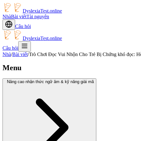
DyslexiaTest.online
Nhà
Bài viết
Tài nguyên
Câu hỏi
DyslexiaTest.online
Câu hỏi
Nhà
/
Bài viết
/
Trò Chơi Đọc Vui Nhộn Cho Trẻ Bị Chứng khó đọc: Hỗ 
Menu
Nâng cao nhận thức ngữ âm & kỹ năng giải mã