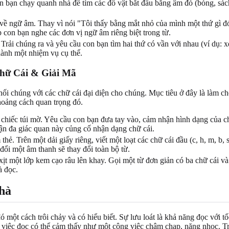
bạn chạy quanh nhà để tìm các đồ vật bắt đầu bằng âm đó (bóng, sách, 
u về ngữ âm. Thay vì nói "Tôi thấy bằng mắt nhỏ của mình một thứ gì 
p con bạn nghe các đơn vị ngữ âm riêng biệt trong từ.
rải chúng ra và yêu cầu con bạn tìm hai thứ có vần với nhau (ví dụ: x
hành một nhiệm vụ cụ thể.
hữ Cái & Giải Mã
nối chúng với các chữ cái đại diện cho chúng. Mục tiêu ở đây là làm c
hoảng cách quan trọng đó.
chiếc túi mờ. Yêu cầu con bạn đưa tay vào, cảm nhận hình dạng của c
cận đa giác quan này củng cố nhận dạng chữ cái.
hẻ. Trên một dải giấy riêng, viết một loạt các chữ cái đầu (c, h, m, b, 
 đổi một âm thanh sẽ thay đổi toàn bộ từ.
xịt một lớp kem cạo râu lên khay. Gọi một từ đơn giản có ba chữ cái v
à đọc.
nhà
đó một cách trôi chảy và có hiểu biết. Sự lưu loát là khả năng đọc với 
việc đọc có thể cảm thấy như một công việc chậm chạp, nặng nhọc. Trư