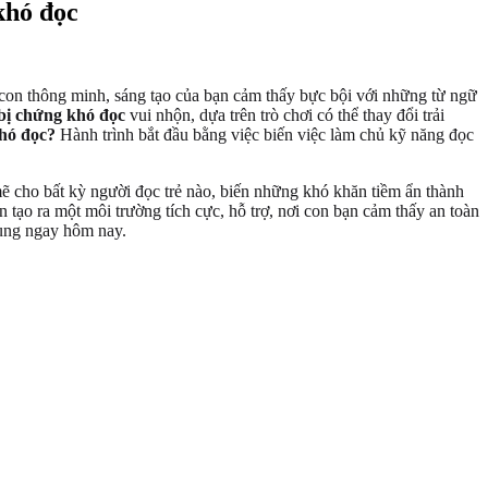
khó đọc
con thông minh, sáng tạo của bạn cảm thấy bực bội với những từ ngữ
 bị chứng khó đọc
vui nhộn, dựa trên trò chơi có thể thay đổi trải
khó đọc?
Hành trình bắt đầu bằng việc biến việc làm chủ kỹ năng đọc
 cho bất kỳ người đọc trẻ nào, biến những khó khăn tiềm ẩn thành
 tạo ra một môi trường tích cực, hỗ trợ, nơi con bạn cảm thấy an toàn
dụng ngay hôm nay.