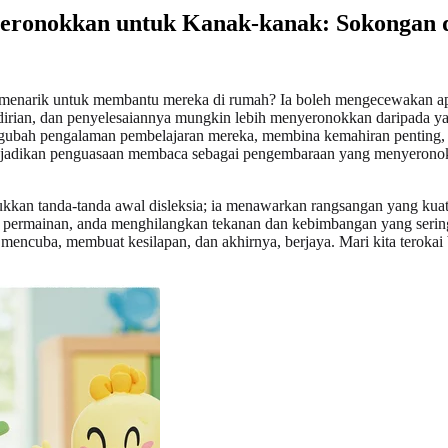
eronokkan untuk Kanak-kanak: Sokongan d
enarik untuk membantu mereka di rumah? Ia boleh mengecewakan apabil
endirian, dan penyelesaiannya mungkin lebih menyeronokkan daripada y
ubah pengalaman pembelajaran mereka, membina kemahiran penting,
jadikan penguasaan membaca sebagai pengembaraan yang menyeronok
jukkan tanda-tanda awal disleksia; ia menawarkan rangsangan yang k
permainan, anda menghilangkan tekanan dan kebimbangan yang sering
mencuba, membuat kesilapan, dan akhirnya, berjaya. Mari kita teroka