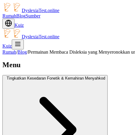
DyslexiaTest.online
Rumah
Blog
Sumber
Kuiz
DyslexiaTest.online
Kuiz
Rumah
/
Blog
/
Permainan Membaca Disleksia yang Menyeronokkan un
Menu
Tingkatkan Kesedaran Fonetik & Kemahiran Menyahkod