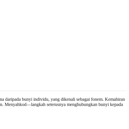
a daripada bunyi individu, yang dikenali sebagai fonem. Kemahiran
mbahan. Menyahkod—langkah seterusnya menghubungkan bunyi kepada