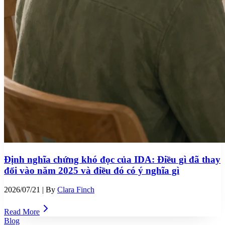
Định nghĩa chứng khó đọc của IDA: Điều gì đã thay
đổi vào năm 2025 và điều đó có ý nghĩa gì
2026/07/21
| By
Clara Finch
Read More
Blog