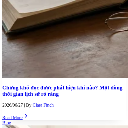
Chứng khó đọc được phát hiện khi nào? Một dòng
thời gian lịch sử rõ ràng
2026/06/27
| By
Clara Finch
Read More
Blog