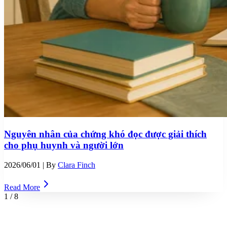
Nguyên nhân của chứng khó đọc được giải thích
cho phụ huynh và người lớn
2026/06/01
| By
Clara Finch
Read More
1
/
8