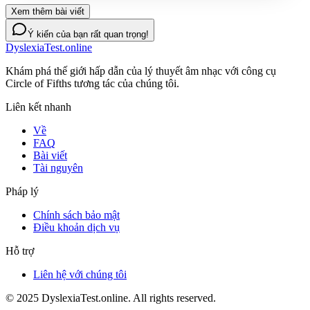
Xem thêm bài viết
Ý kiến của bạn rất quan trọng!
DyslexiaTest.online
Khám phá thế giới hấp dẫn của lý thuyết âm nhạc với công cụ
Circle of Fifths tương tác của chúng tôi.
Liên kết nhanh
Về
FAQ
Bài viết
Tài nguyên
Pháp lý
Chính sách bảo mật
Điều khoản dịch vụ
Hỗ trợ
Liên hệ với chúng tôi
© 2025 DyslexiaTest.online. All rights reserved.