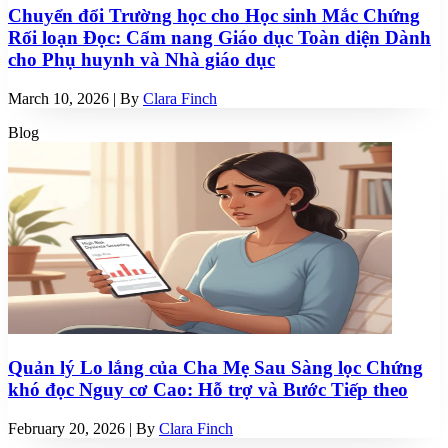
Chuyển đổi Trường học cho Học sinh Mắc Chứng
Rối loạn Đọc: Cẩm nang Giáo dục Toàn diện Dành
cho Phụ huynh và Nhà giáo dục
March 10, 2026
| By
Clara Finch
Blog
Quản lý Lo lắng của Cha Mẹ Sau Sàng lọc Chứng
khó đọc Nguy cơ Cao: Hỗ trợ và Bước Tiếp theo
February 20, 2026
| By
Clara Finch