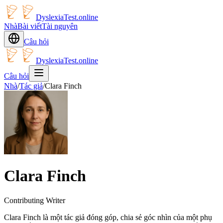
DyslexiaTest.online
Nhà
Bài viết
Tài nguyên
Câu hỏi
DyslexiaTest.online
Câu hỏi
Nhà
/
Tác giả
/
Clara Finch
Clara Finch
Contributing Writer
Clara Finch là một tác giả đóng góp, chia sẻ góc nhìn của một phụ