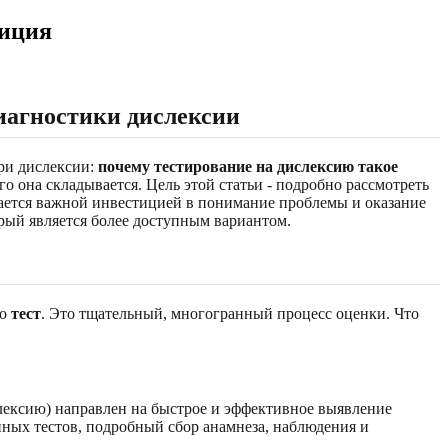
тиция
иагностики дислексии
ри дислексии:
почему тестирование на дислексию такое
го она складывается. Цель этой статьи - подробно рассмотреть
итается важной инвестицией в понимание проблемы и оказание
орый является более доступным вариантом.
то
тест
. Это тщательный, многогранный процесс оценки. Что
ислексию) направлен на быстрое и эффективное выявление
нных тестов, подробный сбор анамнеза, наблюдения и