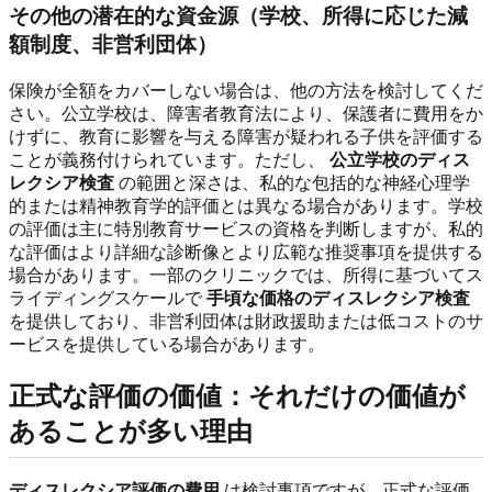
その他の潜在的な資金源（学校、所得に応じた減
額制度、非営利団体）
保険が全額をカバーしない場合は、他の方法を検討してくだ
さい。公立学校は、障害者教育法により、保護者に費用をか
けずに、教育に影響を与える障害が疑われる子供を評価する
ことが義務付けられています。ただし、
公立学校のディス
レクシア検査
の範囲と深さは、私的な包括的な神経心理学
的または精神教育学的評価とは異なる場合があります。学校
の評価は主に特別教育サービスの資格を判断しますが、私的
な評価はより詳細な診断像とより広範な推奨事項を提供する
場合があります。一部のクリニックでは、所得に基づいてス
ライディングスケールで
手頃な価格のディスレクシア検査
を提供しており、非営利団体は財政援助または低コストのサ
ービスを提供している場合があります。
正式な評価の価値：それだけの価値が
あることが多い理由
ディスレクシア評価の費用
は検討事項ですが、正式な評価