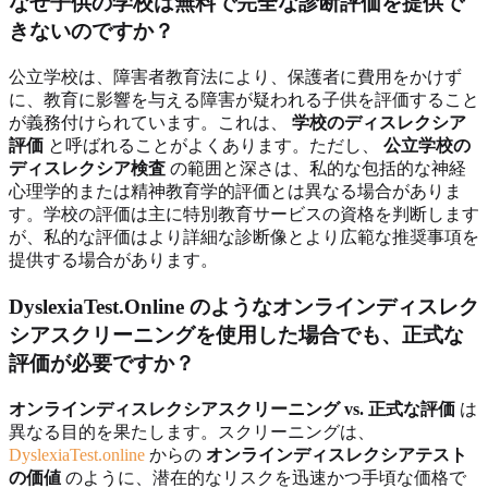
なぜ子供の学校は無料で完全な診断評価を提供で
きないのですか？
公立学校は、障害者教育法により、保護者に費用をかけず
に、教育に影響を与える障害が疑われる子供を評価すること
が義務付けられています。これは、
学校のディスレクシア
評価
と呼ばれることがよくあります。ただし、
公立学校の
ディスレクシア検査
の範囲と深さは、私的な包括的な神経
心理学的または精神教育学的評価とは異なる場合がありま
す。学校の評価は主に特別教育サービスの資格を判断します
が、私的な評価はより詳細な診断像とより広範な推奨事項を
提供する場合があります。
DyslexiaTest.Online のようなオンラインディスレク
シアスクリーニングを使用した場合でも、正式な
評価が必要ですか？
オンラインディスレクシアスクリーニング vs. 正式な評価
は
異なる目的を果たします。スクリーニングは、
DyslexiaTest.online
からの
オンラインディスレクシアテスト
の価値
のように、潜在的なリスクを迅速かつ手頃な価格で