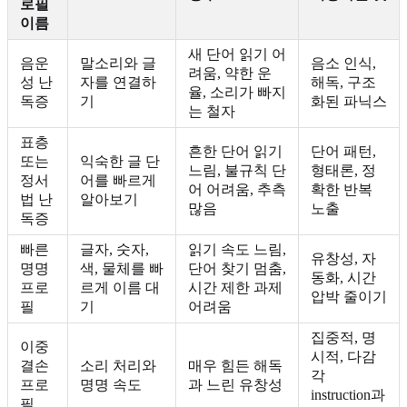
로필
이름
새 단어 읽기 어
음운
말소리와 글
음소 인식,
려움, 약한 운
성 난
자를 연결하
해독, 구조
율, 소리가 빠지
독증
기
화된 파닉스
는 철자
표층
흔한 단어 읽기
단어 패턴,
또는
익숙한 글 단
느림, 불규칙 단
형태론, 정
정서
어를 빠르게
어 어려움, 추측
확한 반복
법 난
알아보기
많음
노출
독증
빠른
글자, 숫자,
읽기 속도 느림,
유창성, 자
명명
색, 물체를 빠
단어 찾기 멈춤,
동화, 시간
프로
르게 이름 대
시간 제한 과제
압박 줄이기
필
기
어려움
집중적, 명
이중
시적, 다감
결손
소리 처리와
매우 힘든 해독
각
프로
명명 속도
과 느린 유창성
instruction과
필