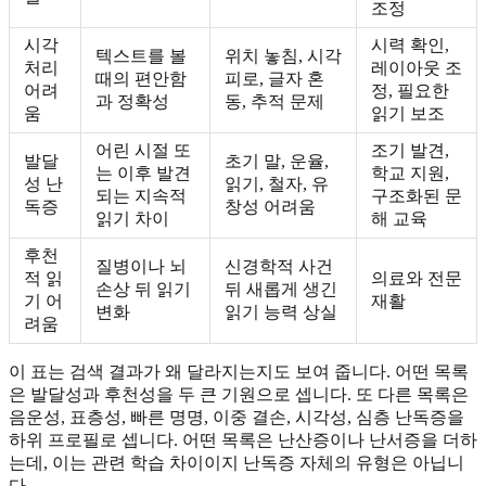
조정
시각
시력 확인,
텍스트를 볼
위치 놓침, 시각
처리
레이아웃 조
때의 편안함
피로, 글자 혼
어려
정, 필요한
과 정확성
동, 추적 문제
움
읽기 보조
어린 시절 또
조기 발견,
발달
초기 말, 운율,
는 이후 발견
학교 지원,
성 난
읽기, 철자, 유
되는 지속적
구조화된 문
독증
창성 어려움
읽기 차이
해 교육
후천
질병이나 뇌
신경학적 사건
적 읽
의료와 전문
손상 뒤 읽기
뒤 새롭게 생긴
기 어
재활
변화
읽기 능력 상실
려움
이 표는 검색 결과가 왜 달라지는지도 보여 줍니다. 어떤 목록
은 발달성과 후천성을 두 큰 기원으로 셉니다. 또 다른 목록은
음운성, 표층성, 빠른 명명, 이중 결손, 시각성, 심층 난독증을
하위 프로필로 셉니다. 어떤 목록은 난산증이나 난서증을 더하
는데, 이는 관련 학습 차이이지 난독증 자체의 유형은 아닙니
다.