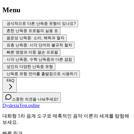
Menu
공식적으로 다른 난독증 유형이 있나요?
흔한 난독증 프로필의 실용 표
음운성 난독증: 소리, 해독과 철자
표층 난독증: 시각 단어와 불규칙 철자
빠른 명명과 이중 결손 프로필
시각 난독증, 수학 난독증과 다른 겹침
성인의 다양한 난독증 유형
난독증 유형 언어를 출발점으로 사용하기
FAQ
소중한 의견을 나눠주세요!
DyslexiaTest.online
대화형 5차 음계 도구로 매혹적인 음악 이론의 세계를 탐험해
보세요.
빠른 링크