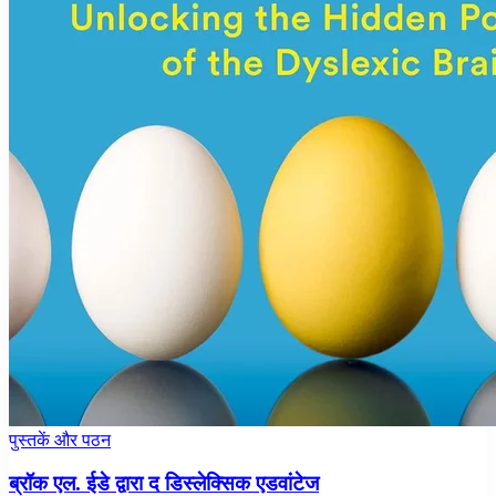
पुस्तकें और पठन
ब्रॉक एल. ईडे द्वारा द डिस्लेक्सिक एडवांटेज