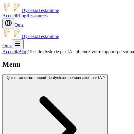
DyslexiaTest.online
Accueil
Blog
Ressources
Quiz
DyslexiaTest.online
Quiz
Accueil
/
Blog
/
Test de dyslexie par IA : obtenez votre rapport personna
Menu
Qu'est-ce qu'un rapport de dyslexie personnalisé par IA ?