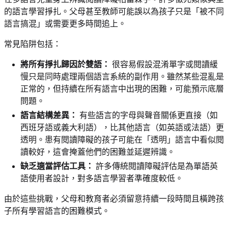
的語言學習掙扎。父母甚至教師可能誤以為孩子只是「被不同
語言搞混」或需要更多時間追上。
常見陷阱包括：
將所有掙扎歸因於雙語：
很容易假設混淆單字或閱讀緩
慢只是同時處理兩個語言系統的副作用。雖然某些混亂是
正常的，但持續在所有語言中出現的困難，可能預示底層
問題。
語言結構差異：
有些語言的字母與聲音關係更直接（如
西班牙語或義大利語），比其他語言（如英語或法語）更
透明。患有閱讀障礙的孩子可能在「透明」語言中看似閱
讀較好，這會掩蓋他們的困難並延遲辨識。
缺乏適當評估工具：
許多傳統閱讀障礙評估是為單語英
語使用者設計，對多語言學習者準確度較低。
由於這些挑戰，父母和教育者必須留意持續一段時間且橫跨孩
子所有學習語言的困難模式。