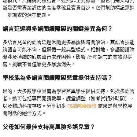
難模式，無論講何種語言。雖然非正式診斷，但它們是父母判
斷是否需專業評估的高度準確且寶貴首步。它們幫助標記需進
一步調查的潛在問題。
語言延遲與多語閱讀障礙的關鍵差異為何？
多語言兒童的語言延遲常隨更多暴露與時間解決，其語言技能
跨語言可能不均，但遵循一般典型模式。相對地，多語閱讀障
礙涉及持續的底層聲音處理困難，影響
所有
語言的閱讀與拼
寫。挑戰不會僅靠更多暴露消失。
學校能為多語言閱讀障礙兒童提供支持嗎？
是的，大多數學校具備為學習差異學生提供支持，包括多語言
者。這可包括專門閱讀教學、課堂調整（如考試額外時間），
以及輔助科技存取。分享初步
閱讀障礙篩檢
結果是與學校展
開對話的絕佳方式。
父母如何最佳支持高風險多語兒童？