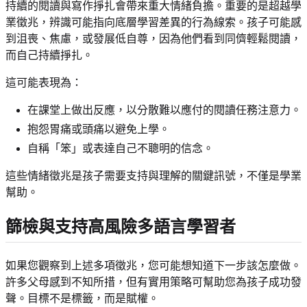
持續的閱讀與寫作掙扎會帶來重大情緒負擔。重要的是超越學
業徵兆，辨識可能指向底層學習差異的行為線索。孩子可能感
到沮喪、焦慮，或發展低自尊，因為他們看到同儕輕鬆閱讀，
而自己持續掙扎。
這可能表現為：
在課堂上做出反應，以分散難以應付的閱讀任務注意力。
抱怨胃痛或頭痛以避免上學。
自稱「笨」或表達自己不聰明的信念。
這些情緒徵兆是孩子需要支持與理解的關鍵訊號，不僅是學業
幫助。
篩檢與支持高風險多語言學習者
如果您觀察到上述多項徵兆，您可能想知道下一步該怎麼做。
許多父母感到不知所措，但有實用策略可幫助您為孩子成功發
聲。目標不是標籤，而是賦權。