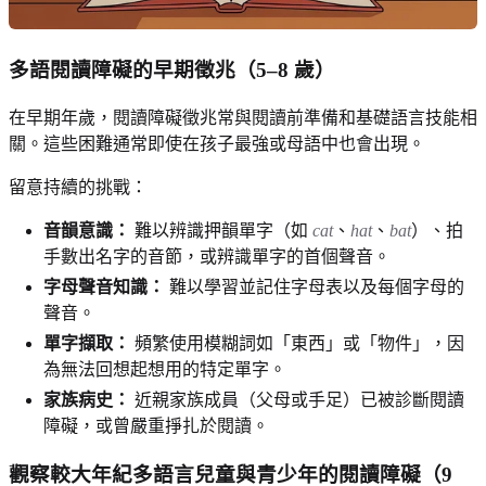
多語閱讀障礙的早期徵兆（5–8 歲）
在早期年歲，閱讀障礙徵兆常與閱讀前準備和基礎語言技能相
關。這些困難通常即使在孩子最強或母語中也會出現。
留意持續的挑戰：
音韻意識：
難以辨識押韻單字（如
cat
、
hat
、
bat
）、拍
手數出名字的音節，或辨識單字的首個聲音。
字母聲音知識：
難以學習並記住字母表以及每個字母的
聲音。
單字擷取：
頻繁使用模糊詞如「東西」或「物件」，因
為無法回想起想用的特定單字。
家族病史：
近親家族成員（父母或手足）已被診斷閱讀
障礙，或曾嚴重掙扎於閱讀。
觀察較大年紀多語言兒童與青少年的閱讀障礙（9