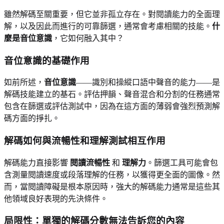
雖然解碼至關重要，但它並非孤立存在。對閱讀能力的全面理
解，以及因此而進行的可靠篩選，通常會考慮相關的技能。
什
麼是音位意識
，它如何融入其中？
音位意識的基礎作用
如前所述，
音位意識
——識別和操縱口語中聲音的能力——是
解碼技能建立的基石。評估押韻、聲音混合和分割的任務通常
包含在篩選或評估測試中，因為在這方面的薄弱會強烈預測解
碼方面的掙扎。
解碼如何與流暢性和理解測試相互作用
解碼能力直接影響
閱讀流暢性
和
理解力
。篩選工具可能會包
含測量閱讀速度或段落理解的任務，以獲得更全面的圖像。然
而，當閱讀障礙是根本原因時，強大的解碼能力通常是這些其
他領域良好表現的先決條件。
局限性：單獨的解碼分數無法告訴您的內容