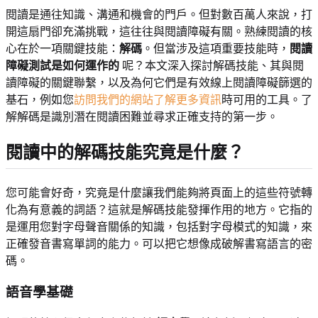
閱讀是通往知識、溝通和機會的門戶。但對數百萬人來說，打
開這扇門卻充滿挑戰，這往往與閱讀障礙有關。熟練閱讀的核
心在於一項關鍵技能：
解碼
。但當涉及這項重要技能時，
閱讀
障礙測試是如何運作的
呢？本文深入探討解碼技能、其與閱
讀障礙的關鍵聯繫，以及為何它們是有效線上閱讀障礙篩選的
基石，例如您
訪問我們的網站了解更多資訊
時可用的工具。了
解解碼是識別潛在閱讀困難並尋求正確支持的第一步。
閱讀中的解碼技能究竟是什麼？
您可能會好奇，究竟是什麼讓我們能夠將頁面上的這些符號轉
化為有意義的詞語？這就是解碼技能發揮作用的地方。它指的
是運用您對字母聲音關係的知識，包括對字母模式的知識，來
正確發音書寫單詞的能力。可以把它想像成破解書寫語言的密
碼。
語音學基礎