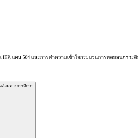
แผน IEP, แผน 504 และการทำความเข้าใจกระบวนการทดสอบภาวะดิส
ดล้อมทางการศึกษา