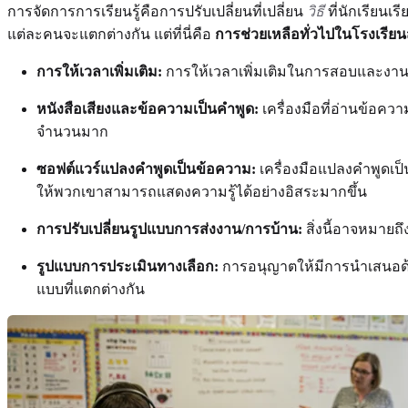
การจัดการการเรียนรู้คือการปรับเปลี่ยนที่เปลี่ยน
วิธี
ที่นักเรียนเรีย
แต่ละคนจะแตกต่างกัน แต่ที่นี่คือ
การช่วยเหลือทั่วไปในโรงเรียน
การให้เวลาเพิ่มเติม:
การให้เวลาเพิ่มเติมในการสอบและงานต่
หนังสือเสียงและข้อความเป็นคำพูด:
เครื่องมือที่อ่านข้อควา
จำนวนมาก
ซอฟต์แวร์แปลงคำพูดเป็นข้อความ:
เครื่องมือแปลงคำพูดเ
ให้พวกเขาสามารถแสดงความรู้ได้อย่างอิสระมากขึ้น
การปรับเปลี่ยนรูปแบบการส่งงาน/การบ้าน:
สิ่งนี้อาจหมาย
รูปแบบการประเมินทางเลือก:
การอนุญาตให้มีการนำเสนอด้
แบบที่แตกต่างกัน