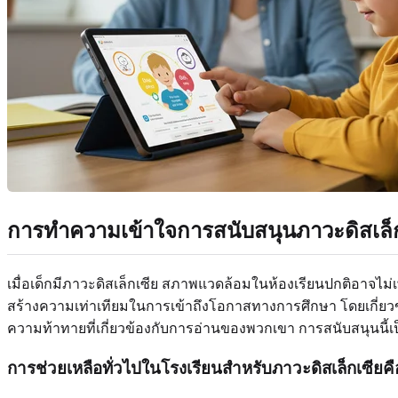
การทำความเข้าใจการสนับสนุนภาวะดิสเล
เมื่อเด็กมีภาวะดิสเล็กเซีย สภาพแวดล้อมในห้องเรียนปกติอาจไ
สร้างความเท่าเทียมในการเข้าถึงโอกาสทางการศึกษา โดยเกี่ยวข้อง
ความท้าทายที่เกี่ยวข้องกับการอ่านของพวกเขา การสนับสนุนนี
การช่วยเหลือทั่วไปในโรงเรียนสำหรับภาวะดิสเล็กเซียค