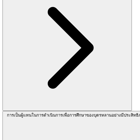
การเป็นผู้แทนในการดำเนินการเพื่อการศึกษาของบุตรหลานอย่างมีประสิทธ