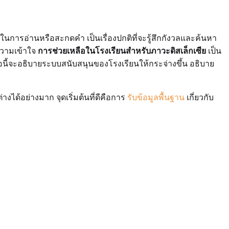
การอ่านหรือสะกดคำ เป็นเรื่องปกติที่จะรู้สึกกังวลและค้นหา
ความเข้าใจ
การช่วยเหลือในโรงเรียนสำหรับภาวะดิสเล็กเซีย
เป็น
อนี้จะอธิบายระบบสนับสนุนของโรงเรียนให้กระจ่างขึ้น อธิบาย
ได้อย่างมาก จุดเริ่มต้นที่ดีคือการ
รับข้อมูลพื้นฐาน
เกี่ยวกับ