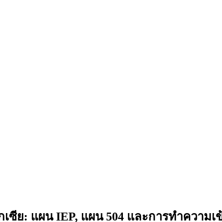
็กเซีย: แผน IEP, แผน 504 และการทำความ