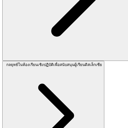
กลยุทธ์ในห้องเรียนเชิงปฏิบัติเพื่อสนับสนุนผู้เรียนดิสเล็กเซีย