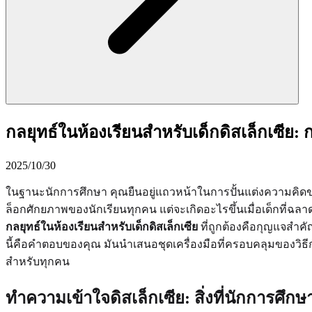
กลยุทธ์ในห้องเรียนสำหรับเด็กดิสเล็กเซีย:
2025/10/30
ในฐานะนักการศึกษา คุณยืนอยู่แถวหน้าในการปั้นแต่งความคิด
ล็อกศักยภาพของนักเรียนทุกคน แต่จะเกิดอะไรขึ้นเมื่อเด็กที่
กลยุทธ์ในห้องเรียนสำหรับเด็กดิสเล็กเซีย
ที่ถูกต้องคือกุญแจสำค
นี้คือคำตอบของคุณ มันนำเสนอชุดเครื่องมือที่ครอบคลุมของวิธีการ
สำหรับทุกคน
ทำความเข้าใจดิสเล็กเซีย: สิ่งที่นักการศึกษ