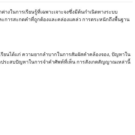
ตกต่างในการเรียนรู้ที่เฉพาะเจาะจงซึ่งมีต้นกำเนิดทางระบบ
และการสะกดคำที่ถูกต้องและคล่องแคล่ว การตระหนักถึงพื้นฐาน
รียนได้แก่ ความยากลำบากในการสัมผัสคำคล้องจอง, ปัญหาใน
รือประสบปัญหาในการจำคำศัพท์ที่เห็น การสังเกตสัญญาณเหล่านี้