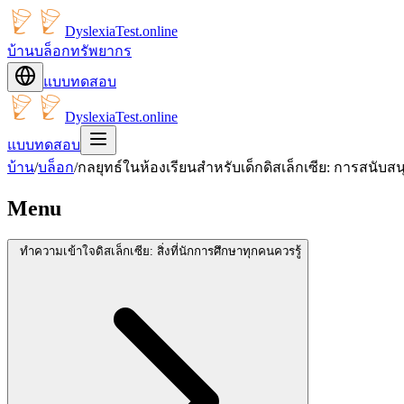
DyslexiaTest.online
บ้าน
บล็อก
ทรัพยากร
แบบทดสอบ
DyslexiaTest.online
แบบทดสอบ
บ้าน
/
บล็อก
/
กลยุทธ์ในห้องเรียนสำหรับเด็กดิสเล็กเซีย: การสนับสน
Menu
ทำความเข้าใจดิสเล็กเซีย: สิ่งที่นักการศึกษาทุกคนควรรู้