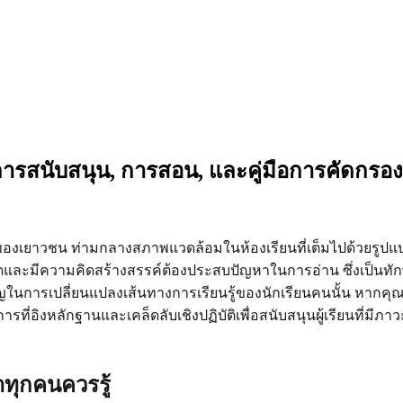
 การสนับสนุน, การสอน, และคู่มือการคัดกรองเ
ของเยาวชน ท่ามกลางสภาพแวดล้อมในห้องเรียนที่เต็มไปด้วยรูปแ
ฉลาดและมีความคิดสร้างสรรค์ต้องประสบปัญหาในการอ่าน ซึ่งเป็นท
ัญในการเปลี่ยนแปลงเส้นทางการเรียนรู้ของนักเรียนคนนั้น หากคุ
ที่อิงหลักฐานและเคล็ดลับเชิงปฏิบัติเพื่อสนับสนุนผู้เรียนที่มีภา
าทุกคนควรรู้