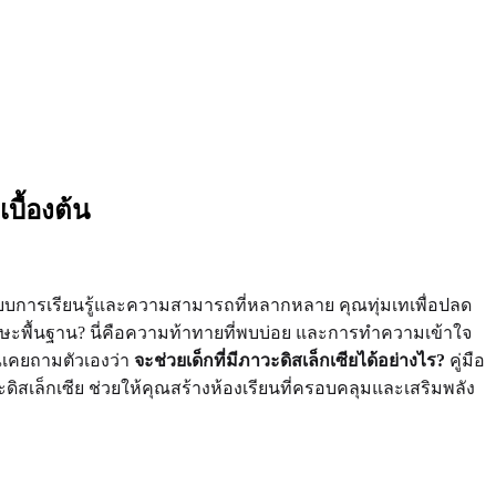
บื้องต้น
บบการเรียนรู้และความสามารถที่หลากหลาย คุณทุ่มเทเพื่อปลด
ักษะพื้นฐาน? นี่คือความท้าทายที่พบบ่อย และการทำความเข้าใจ
ณเคยถามตัวเองว่า
จะช่วยเด็กที่มีภาวะดิสเล็กเซียได้อย่างไร?
คู่มือ
วะดิสเล็กเซีย ช่วยให้คุณสร้างห้องเรียนที่ครอบคลุมและเสริมพลัง