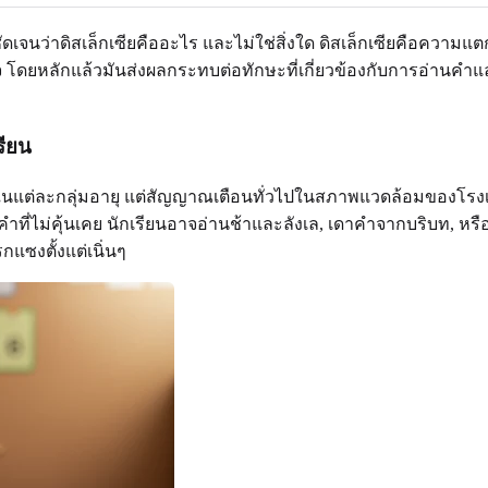
ชัดเจนว่าดิสเล็กเซียคืออะไร และไม่ใช่สิ่งใด ดิสเล็กเซียคือความแ
โดยหลักแล้วมันส่งผลกระทบต่อทักษะที่เกี่ยวข้องกับการอ่านคำ
รียน
ต่ละกลุ่มอายุ แต่สัญญาณเตือนทั่วไปในสภาพแวดล้อมของโรงเ
ำที่ไม่คุ้นเคย นักเรียนอาจอ่านช้าและลังเล, เดาคำจากบริบท, ห
ซงตั้งแต่เนิ่นๆ