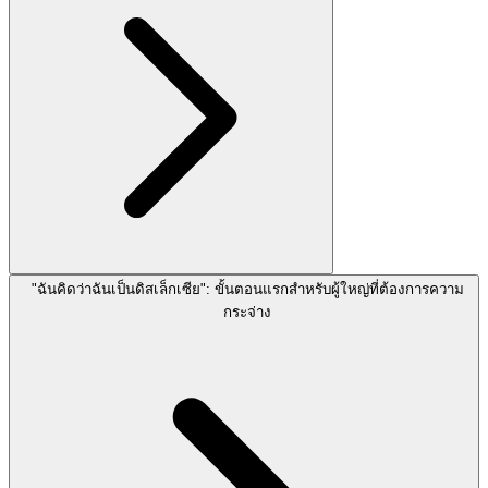
"ฉันคิดว่าฉันเป็นดิสเล็กเซีย": ขั้นตอนแรกสำหรับผู้ใหญ่ที่ต้องการความ
กระจ่าง