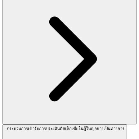
กระบวนการเข้ารับการประเมินดิสเล็กเซียในผู้ใหญ่อย่างเป็นทางการ