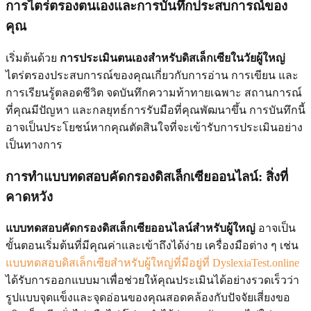
การไตร่ตรองตนเองและการบันทึกประสบการณ์ของ
คุณ
เริ่มต้นด้วย
การประเมินตนเองสำหรับดิสเล็กเซียในวัยผู้ใหญ่
ไตร่ตรองประสบการณ์ของคุณเกี่ยวกับการอ่าน การเขียน และ
การเรียนรู้ตลอดชีวิต จดบันทึกความท้าทายเฉพาะ สถานการณ์
ที่คุณมีปัญหา และกลยุทธ์การรับมือที่คุณพัฒนาขึ้น การบันทึกนี้
อาจเป็นประโยชน์หากคุณตัดสินใจที่จะเข้ารับการประเมินอย่าง
เป็นทางการ
การทำแบบทดสอบคัดกรองดิสเล็กเซียออนไลน์: สิ่งที่
คาดหวัง
แบบทดสอบคัดกรองดิสเล็กเซียออนไลน์สำหรับผู้ใหญ่
อาจเป็น
ขั้นตอนเริ่มต้นที่มีคุณค่าและเข้าถึงได้ง่าย เครื่องมือต่าง ๆ เช่น
แบบทดสอบดิสเล็กเซียสำหรับผู้ใหญ่ที่มีอยู่ที่ DyslexiaTest.online
ได้รับการออกแบบมาเพื่อช่วยให้คุณประเมินได้อย่างรวดเร็วว่า
รูปแบบจุดแข็งและจุดอ่อนของคุณสอดคล้องกับปัจจัยเสี่ยงขอ