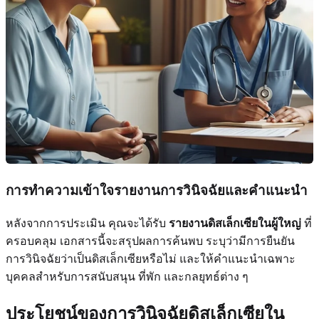
การทำความเข้าใจรายงานการวินิจฉัยและคำแนะนำ
หลังจากการประเมิน คุณจะได้รับ
รายงานดิสเล็กเซียในผู้ใหญ่
ที่
ครอบคลุม เอกสารนี้จะสรุปผลการค้นพบ ระบุว่ามีการยืนยัน
การวินิจฉัยว่าเป็นดิสเล็กเซียหรือไม่ และให้คำแนะนำเฉพาะ
บุคคลสำหรับการสนับสนุน ที่พัก และกลยุทธ์ต่าง ๆ
ประโยชน์ของการวินิจฉัยดิสเล็กเซียใน