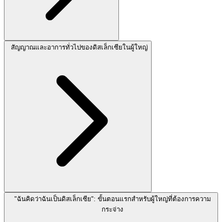
สัญญาณและอาการทั่วไปของดิสเล็กเซียในผู้ใหญ่
"ฉันคิดว่าฉันเป็นดิสเล็กเซีย": ขั้นตอนแรกสำหรับผู้ใหญ่ที่ต้องการความ
กระจ่าง