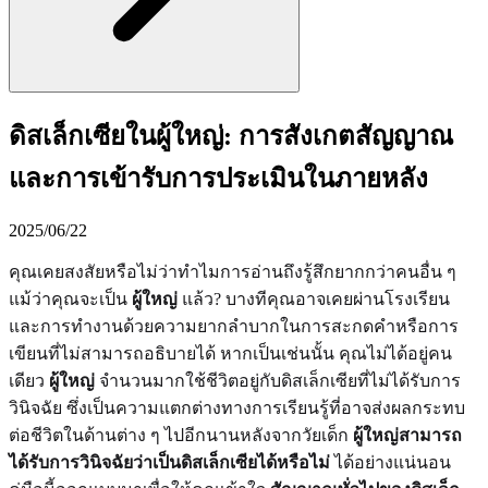
ดิสเล็กเซียในผู้ใหญ่: การสังเกตสัญญาณ
และการเข้ารับการประเมินในภายหลัง
2025/06/22
คุณเคยสงสัยหรือไม่ว่าทำไมการอ่านถึงรู้สึกยากกว่าคนอื่น ๆ
แม้ว่าคุณจะเป็น
ผู้ใหญ่
แล้ว? บางทีคุณอาจเคยผ่านโรงเรียน
และการทำงานด้วยความยากลำบากในการสะกดคำหรือการ
เขียนที่ไม่สามารถอธิบายได้ หากเป็นเช่นนั้น คุณไม่ได้อยู่คน
เดียว
ผู้ใหญ่
จำนวนมากใช้ชีวิตอยู่กับดิสเล็กเซียที่ไม่ได้รับการ
วินิจฉัย ซึ่งเป็นความแตกต่างทางการเรียนรู้ที่อาจส่งผลกระทบ
ต่อชีวิตในด้านต่าง ๆ ไปอีกนานหลังจากวัยเด็ก
ผู้ใหญ่สามารถ
ได้รับการวินิจฉัยว่าเป็นดิสเล็กเซียได้หรือไม่
ได้อย่างแน่นอน