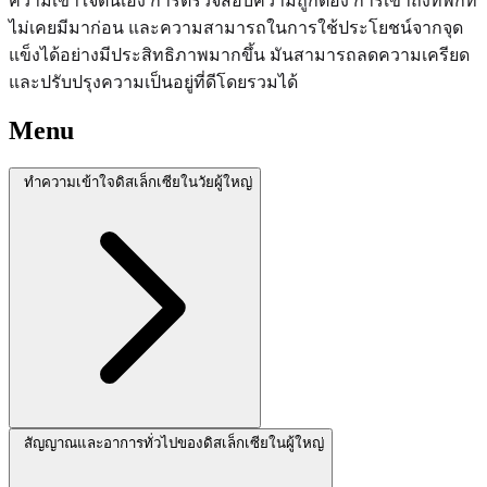
ความเข้าใจตนเอง การตรวจสอบความถูกต้อง การเข้าถึงที่พักที่
ไม่เคยมีมาก่อน และความสามารถในการใช้ประโยชน์จากจุด
แข็งได้อย่างมีประสิทธิภาพมากขึ้น มันสามารถลดความเครียด
และปรับปรุงความเป็นอยู่ที่ดีโดยรวมได้
Menu
ทำความเข้าใจดิสเล็กเซียในวัยผู้ใหญ่
สัญญาณและอาการทั่วไปของดิสเล็กเซียในผู้ใหญ่