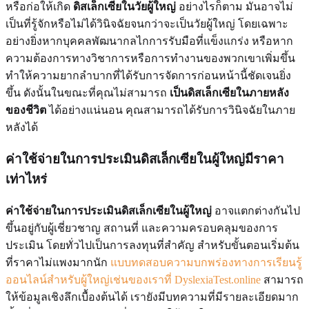
หรือก่อให้เกิด
ดิสเล็กเซียในวัยผู้ใหญ่
อย่างไรก็ตาม มันอาจไม่
เป็นที่รู้จักหรือไม่ได้วินิจฉัยจนกว่าจะเป็นวัยผู้ใหญ่ โดยเฉพาะ
อย่างยิ่งหากบุคคลพัฒนากลไกการรับมือที่แข็งแกร่ง หรือหาก
ความต้องการทางวิชาการหรือการทำงานของพวกเขาเพิ่มขึ้น
ทำให้ความยากลำบากที่ได้รับการจัดการก่อนหน้านี้ชัดเจนยิ่ง
ขึ้น ดังนั้นในขณะที่คุณไม่สามารถ
เป็นดิสเล็กเซียในภายหลัง
ของชีวิต
ได้อย่างแน่นอน คุณสามารถได้รับการวินิจฉัยในภาย
หลังได้
ค่าใช้จ่ายในการประเมินดิสเล็กเซียในผู้ใหญ่มีราคา
เท่าไหร่
ค่าใช้จ่ายในการประเมินดิสเล็กเซียในผู้ใหญ่
อาจแตกต่างกันไป
ขึ้นอยู่กับผู้เชี่ยวชาญ สถานที่ และความครอบคลุมของการ
ประเมิน โดยทั่วไปเป็นการลงทุนที่สำคัญ สำหรับขั้นตอนเริ่มต้น
ที่ราคาไม่แพงมากนัก
แบบทดสอบความบกพร่องทางการเรียนรู้
ออนไลน์สำหรับผู้ใหญ่เช่นของเราที่ DyslexiaTest.online
สามารถ
ให้ข้อมูลเชิงลึกเบื้องต้นได้ เรายังมีบทความที่มีรายละเอียดมาก