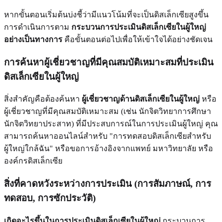
หากขั้นตอนเริ่มต้นบ่งชี้ว่ามีแนวโน้มที่จะเป็นดิสเล็กเซียสูงขึ้น
การดำเนินการตาม
กระบวนการประเมินดิสเล็กเซียในผู้ใหญ่
อย่างเป็นทางการ
คือขั้นตอนต่อไปเพื่อให้เข้าใจได้อย่างชัดเจน
การค้นหาผู้เชี่ยวชาญที่มีคุณสมบัติเหมาะสมที่ประเมิน
ดิสเล็กเซียในผู้ใหญ่
สิ่งสำคัญคือต้องค้นหา
ผู้เชี่ยวชาญด้านดิสเล็กเซียในผู้ใหญ่
หรือ
ผู้เชี่ยวชาญที่มีคุณสมบัติเหมาะสม (เช่น นักจิตวิทยาการศึกษา
นักจิตวิทยาประสาท) ที่มีประสบการณ์ในการประเมินผู้ใหญ่ คุณ
สามารถค้นหาออนไลน์สำหรับ "การทดสอบดิสเล็กเซียสำหรับ
ผู้ใหญ่ใกล้ฉัน" หรือขอการอ้างอิงจากแพทย์ มหาวิทยาลัย หรือ
องค์กรดิสเล็กเซีย
สิ่งที่คาดหวังระหว่างการประเมิน (การสัมภาษณ์, การ
ทดสอบ, การซักประวัติ)
เกิดอะไรขึ้นในการประเมินดิสเล็กเซียในผู้ใหญ่
กระบวนการ