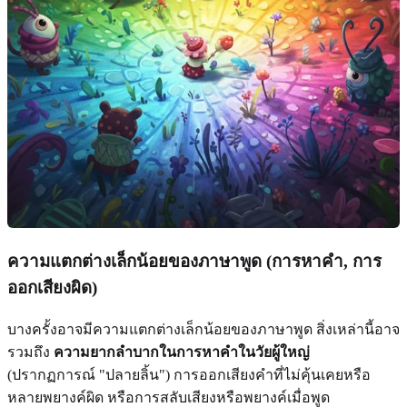
ความแตกต่างเล็กน้อยของภาษาพูด (การหาคำ, การ
ออกเสียงผิด)
บางครั้งอาจมีความแตกต่างเล็กน้อยของภาษาพูด สิ่งเหล่านี้อาจ
รวมถึง
ความยากลำบากในการหาคำในวัยผู้ใหญ่
(ปรากฏการณ์ "ปลายลิ้น") การออกเสียงคำที่ไม่คุ้นเคยหรือ
หลายพยางค์ผิด หรือการสลับเสียงหรือพยางค์เมื่อพูด