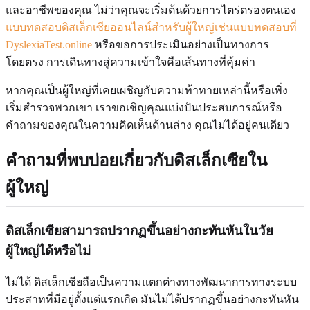
และอาชีพของคุณ ไม่ว่าคุณจะเริ่มต้นด้วยการไตร่ตรองตนเอง
แบบทดสอบดิสเล็กเซียออนไลน์สำหรับผู้ใหญ่เช่นแบบทดสอบที่
DyslexiaTest.online
หรือขอการประเมินอย่างเป็นทางการ
โดยตรง การเดินทางสู่ความเข้าใจคือเส้นทางที่คุ้มค่า
หากคุณเป็นผู้ใหญ่ที่เคยเผชิญกับความท้าทายเหล่านี้หรือเพิ่ง
เริ่มสำรวจพวกเขา เราขอเชิญคุณแบ่งปันประสบการณ์หรือ
คำถามของคุณในความคิดเห็นด้านล่าง คุณไม่ได้อยู่คนเดียว
คำถามที่พบบ่อยเกี่ยวกับดิสเล็กเซียใน
ผู้ใหญ่
ดิสเล็กเซียสามารถปรากฏขึ้นอย่างกะทันหันในวัย
ผู้ใหญ่ได้หรือไม่
ไม่ได้ ดิสเล็กเซียถือเป็นความแตกต่างทางพัฒนาการทางระบบ
ประสาทที่มีอยู่ตั้งแต่แรกเกิด มันไม่ได้ปรากฏขึ้นอย่างกะทันหัน