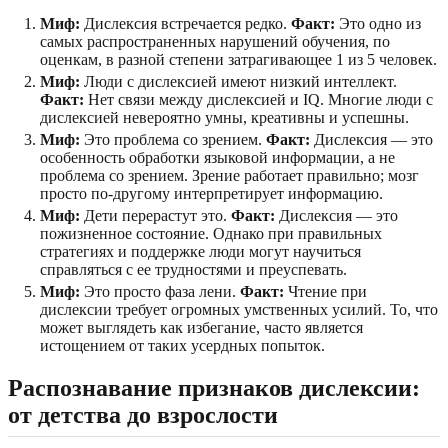
Миф:
Дислексия встречается редко.
Факт:
Это одно из
самых распространенных нарушений обучения, по
оценкам, в разной степени затрагивающее 1 из 5 человек.
Миф:
Люди с дислексией имеют низкий интеллект.
Факт:
Нет связи между дислексией и IQ. Многие люди с
дислексией невероятно умны, креативны и успешны.
Миф:
Это проблема со зрением.
Факт:
Дислексия — это
особенность обработки языковой информации, а не
проблема со зрением. Зрение работает правильно; мозг
просто по-другому интерпретирует информацию.
Миф:
Дети перерастут это.
Факт:
Дислексия — это
пожизненное состояние. Однако при правильных
стратегиях и поддержке люди могут научиться
справляться с ее трудностями и преуспевать.
Миф:
Это просто фаза лени.
Факт:
Чтение при
дислексии требует огромных умственных усилий. То, что
может выглядеть как избегание, часто является
истощением от таких усердных попыток.
Распознавание признаков дислексии:
от детства до взрослости