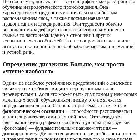
По своей сути, дислексия — это специфическое расстройство
обучения неврологического происхождения. Она
характеризуется трудностями с точным и/или беглым
распознаванием слов, а также плохими навыками
правописания и декодирования. Эти трудности обычно
возникают из-за дефицита фонологического компонента
языка, что часто неожиданно в отношении других
когнитивных способностей. Это не вопрос интеллекта или
лени; это просто иной способ обработки мозгом письменной
и устной речи.
Определение дислексии: Больше, чем просто
«чтение наоборот»
Одним из наиболее устойчивых представлений о дислексии
является то, что буквы видятся перепутанными или
перевернутыми. Хотя это может быть симптомом у некоторых
маленьких детей, обучающихся письму, это не является
определяющей чертой. Основная проблема заключается в
фонологическом осознании
— способности распознавать и
манипулировать звуками в устной речи. Это затрудняет
связывание букв (графем) с соответствующими им звуками
(фонемами) — фундаментальным навыком чтения —
декодированием. Дислексия влияет на все: от беглости чтения
и правописания до понимания прочитанного и даже письма.