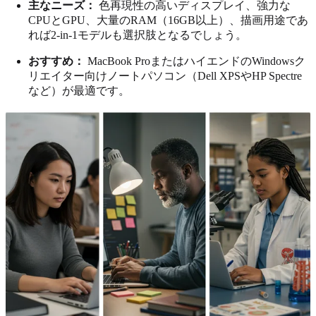
主なニーズ：
色再現性の高いディスプレイ、強力な
CPUとGPU、大量のRAM（16GB以上）、描画用途であ
れば2-in-1モデルも選択肢となるでしょう。
おすすめ：
MacBook ProまたはハイエンドのWindowsク
リエイター向けノートパソコン（Dell XPSやHP Spectre
など）が最適です。