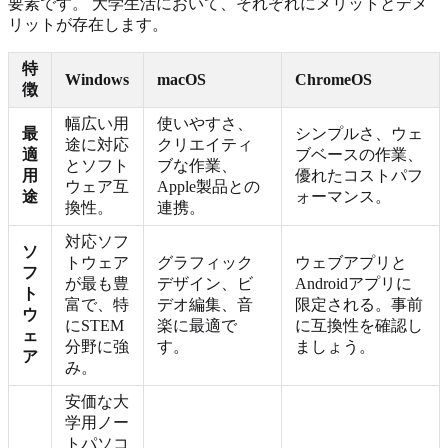
要素です。 大学生活において、それぞれにメリットとデメ
リットが存在します。
特
Windows
macOS
ChromeOS
徴
幅広い用
使いやすさ、
最
シンプルさ、ウェ
途に対応
クリエイティ
適
ブベースの作業、
とソフト
ブな作業、
用
優れたコストパフ
ウェア互
Apple製品との
途
ォーマンス。
換性。
連携。
対応ソフ
ソ
トウェア
グラフィック
ウェブアプリと
フ
が最も豊
デザイン、ビ
Androidアプリに
ト
富で、特
デオ編集、音
限定される。事前
ウ
にSTEM
楽に最適で
に互換性を確認し
ェ
分野に強
す。
ましょう。
ア
み。
安価な大
学用ノー
トパソコ