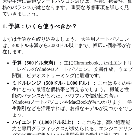
大学生活に最適なノートパソコン選びは、性能、携帯性、価
格のバランスが鍵となります。 重要な考慮事項を詳しく見
ていきましょう。
1. 予算：いくら使うべきか？
まずは予算から絞り込みましょう。 大学用ノートパソコン
は、400ドル未満から2,000ドル以上まで、幅広い価格帯が存
在します。
予算（500ドル未満）：
主にChromebookまたはエントリ
ーレベルのWindowsノートパソコン。 文書作成、ウェブ
閲覧、ビデオストリーミングに最適です。
ミドルレンジ（500ドル - 1,000ドル）：
これは多くの学
生にとって最適な価格帯と言えるでしょう。 機能と性
能のバランスがとれた、パワフルで信頼性の高い
WindowsノートパソコンやMacBookが見つかります。 学
生割引などを活用すれば、お得なモデルが見つかるでし
ょう。
ハイエンド（1,000ドル以上）：
これらは、高い処理能
力と専用グラフィックスが求められる、エンジニアリン
グやビデオ編集といった専門分野の学生に適していま