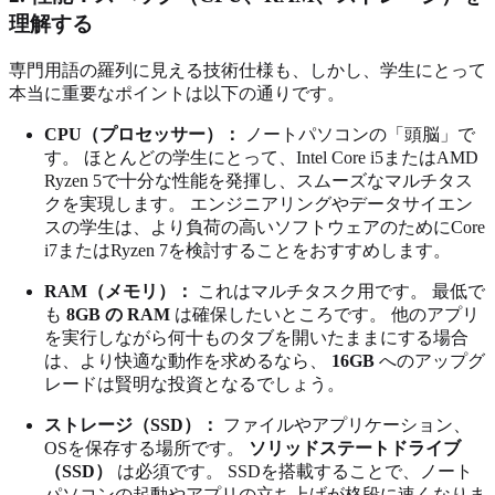
理解する
専門用語の羅列に見える技術仕様も、しかし、学生にとって
本当に重要なポイントは以下の通りです。
CPU（プロセッサー）：
ノートパソコンの「頭脳」で
す。 ほとんどの学生にとって、Intel Core i5またはAMD
Ryzen 5で十分な性能を発揮し、スムーズなマルチタス
クを実現します。 エンジニアリングやデータサイエン
スの学生は、より負荷の高いソフトウェアのためにCore
i7またはRyzen 7を検討することをおすすめします。
RAM（メモリ）：
これはマルチタスク用です。 最低で
も
8GB の RAM
は確保したいところです。 他のアプリ
を実行しながら何十ものタブを開いたままにする場合
は、より快適な動作を求めるなら、
16GB
へのアップグ
レードは賢明な投資となるでしょう。
ストレージ（SSD）：
ファイルやアプリケーション、
OSを保存する場所です。
ソリッドステートドライブ
（SSD）
は必須です。 SSDを搭載することで、ノート
パソコンの起動やアプリの立ち上げが格段に速くなりま