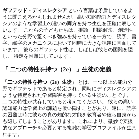
ギフテッド・ディスレクシア
という言葉は矛盾しているよ
うに聞こえるかもしれませんが、高い知的能力とディスレク
シアのような学習上の違いの両方を持つ生徒を正確に表して
います。 これらの子どもたちは、推論、問題解決、創造性
といった分野で驚くべき強みを持っている一方で、読字、書
字、綴字のメカニクスにおいて同時に大きな課題に直面して
います。 彼らのギフテッド性は、しばしば彼らの困難を隠
し、 特定を困難にしています 。
「 二つの特性を持つ（2e） 」生徒の定義
「二つの特性を持つ（2e）生徒」
とは、一つ以上の能力分
野でギフテッドであると特定され、同時にディスレクシアの
ような特定された学習障害も持っている生徒のことです。
二つの特性が共存していると考えてください。 彼らの高い
認知能力は学習上の課題を覆い隠すことがあり、逆に、読字
の困難は時に彼らの真の知的な才能を教育者や彼ら自身から
も隠してしまうことがあります。 これにより、微妙で支援
的なアプローチを必要とする複雑な学習プロファイルが生ま
れます。