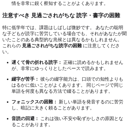
情を非常に鋭く察知することがよくあります。
注意すべき 見過ごされがちな 読字・書字の困難
特に低学年では、課題はしばしば微妙です。 あなたの聡明
な子どもが読字に苦労している場合でも、それがあなたが聞
いたことのある典型的な兆候とは異なるかもしれません。
これらの
見過ごされがちな読字の困難
に注意してくださ
い。
遅くて骨の折れる読字：
正確に読めるかもしれません
が、非常にゆっくりとしたペースで読みます。
綴字が苦手：
彼らの綴字能力は、口頭での知性よりも
はるかに低いことがよくあります。 同じページで同じ
単語を何度も異なる方法で綴ることがあります。
フォニックスの困難：
新しい単語を発音するのに苦労
し、暗記に大きく頼ることがあります。
音読の回避：
これは強い不安や恥ずかしさの原因とな
ることがあります。