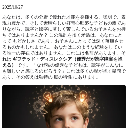
2025/10/27
あなたは、多くの分野で優れた才能を発揮する、聡明で、表
現力豊かで、そして素晴らしい好奇心旺盛な子どもの親であ
りながら、読字と綴字に著しく苦しんでいるお子さんをお持
ちではありませんか？ この混乱を招く矛盾は、あなたにと
って もどかしさ であり、お子さんにとっては深く落胆させ
るものかもしれません。 あなたはこのような経験をしてい
る唯一の存在ではありません。これには名前があります。そ
れは
ギフテッド・ディスレクシア（優秀だが読字障害を抱
える）
です。 「なぜ私の優秀な子どもは、読字がこんなに
も難しいと感じるのだろう？」これは多くの親が抱く疑問で
あり、その答えは独特の 脳の特性 にあります。