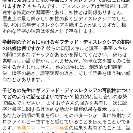
りますか？
もちろんです。 ディスレクシアは音韻処理に関
連する特定の学習障害であり、知性とは関係ありません。
歴史上の最も輝かしい知性の多くはディスレクシアでした。
高いIQは長年ディスレクシアを隠すことがありますが、根
本的な読字の課題は依然として存在します。
学齢期の子どもにおけるギフテッド・ディスレクシアの初期
の兆候は何ですか？
彼らの口頭スキルと読字・書字スキル
の間に大きなギャップがあるかを探してください。 彼らは
素晴らしい語り部かもしれませんが、簡単な文を書くのに苦
労するかもしれません。 他の兆候には、創造的な問題解
決、綴字の悪さ、読字速度の遅さ、そして読書を嫌う強い傾
向などがあります。
子どもの先生にギフテッド・ディスレクシアの可能性につい
てどのように話せばよいですか？
協力的な話し合いの姿勢
で臨んでください。 まずお子さんの強みを共有し、次に読
字と書字に関する具体的な懸念と観察結果を提示します。
あなたが初期の調査を行い、そのパターンが二重に特別なプ
ロファイルと一致すると感じていることを伝えることができ
ます。
初期スクリーニング検査
の結果を共有することは、話