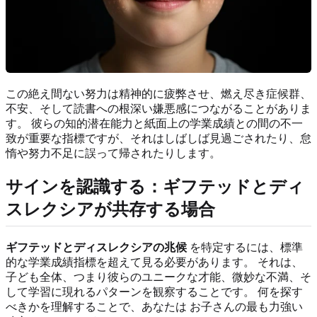
この絶え間ない努力は精神的に疲弊させ、燃え尽き症候群、
不安、そして読書への根深い嫌悪感につながることがありま
す。 彼らの知的潜在能力と紙面上の学業成績との間の不一
致が重要な指標ですが、それはしばしば見過ごされたり、怠
惰や努力不足に誤って帰されたりします。
サインを認識する：ギフテッドとディ
スレクシアが共存する場合
ギフテッドとディスレクシアの兆候
を特定するには、標準
的な学業成績指標を超えて見る必要があります。 それは、
子ども全体、つまり彼らのユニークな才能、微妙な不満、そ
して学習に現れるパターンを観察することです。 何を探す
べきかを理解することで、あなたは お子さんの最も力強い