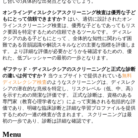
し合いの具体的な出発点となるでしょう。
オンラインディスレクシアスクリーニング検査は優秀な子ど
もにとって信頼できますか？
はい、適切に設計されたオン
ラインスクリーニング検査は、優秀な子どもであってもリス
ク要因を特定するための信頼できるツールです。 ディスレ
クシアのある子どもにとって 、全体的な知性に関わらず困
難である音韻認識や解読スキルなどの主要な指標を評価しま
す。 より詳細な評価が必要かどうかを確認するための、優
れた、低プレッシャーの最初の一歩となります。
ギフテッド・ディスレクシアのスクリーニングと正式な診断
の違いは何ですか？
当ウェブサイトで提供されている
無料
ディスレクシア検査
のようなスクリーニングは、ディスレク
シアの潜在的な兆候を特定し、リスクレベル（低、中、高）
を示すための簡潔な評価です。 正式な診断は、資格のある
専門家（教育心理学者など）によって実施される包括的な評
価であり、明確な臨床診断と詳細な学習プロファイルを提供
するための一連の検査が含まれます。 スクリーニングは最
初の一歩であり、診断は詳細な確認です。
Menu