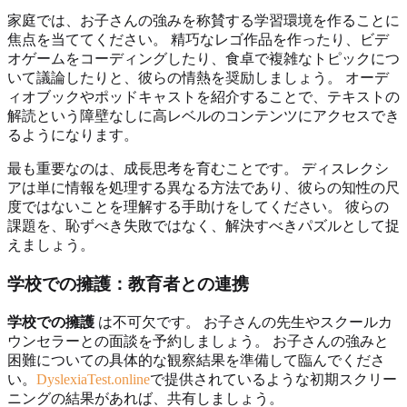
家庭では、お子さんの強みを称賛する学習環境を作ることに
焦点を当ててください。 精巧なレゴ作品を作ったり、ビデ
オゲームをコーディングしたり、食卓で複雑なトピックにつ
いて議論したりと、彼らの情熱を奨励しましょう。 オーデ
ィオブックやポッドキャストを紹介することで、テキストの
解読という障壁なしに高レベルのコンテンツにアクセスでき
るようになります。
最も重要なのは、成長思考を育むことです。 ディスレクシ
アは単に情報を処理する異なる方法であり、彼らの知性の尺
度ではないことを理解する手助けをしてください。 彼らの
課題を、恥ずべき失敗ではなく、解決すべきパズルとして捉
えましょう。
学校での擁護：教育者との連携
学校での擁護
は不可欠です。 お子さんの先生やスクールカ
ウンセラーとの面談を予約しましょう。 お子さんの強みと
困難についての具体的な観察結果を準備して臨んでくださ
い。
DyslexiaTest.online
で提供されているような初期スクリー
ニングの結果があれば、共有しましょう。