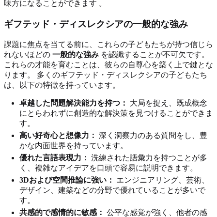
味方になることができます 。
ギフテッド・ディスレクシアの一般的な強み
課題に焦点を当てる前に、これらの子どもたちが持つ信じら
れないほどの
一般的な強み
を認識することが不可欠です。
これらの才能を育むことは、彼らの自尊心を築く上で鍵とな
ります。 多くのギフテッド・ディスレクシアの子どもたち
は、以下の特徴を持っています。
卓越した問題解決能力を持つ：
大局を捉え、既成概念
にとらわれずに創造的な解決策を見つけることができま
す。
高い好奇心と想像力：
深く洞察力のある質問をし、豊
かな内面世界を持っています。
優れた言語表現力：
洗練された語彙力を持つことが多
く、複雑なアイデアを口頭で容易に説明できます。
3Dおよび空間推論に強い：
エンジニアリング、芸術、
デザイン、建築などの分野で優れていることが多いで
す。
共感的で感情的に敏感：
公平な感覚が強く、他者の感