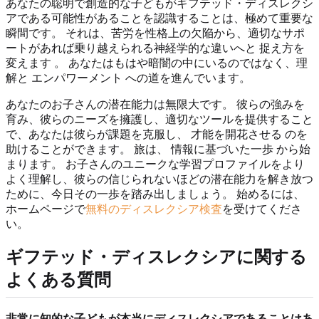
あなたの聡明で創造的な子どもがギフテッド・ディスレクシ
アである可能性があることを認識することは、極めて重要な
瞬間です。 それは、苦労を性格上の欠陥から、適切なサポ
ートがあれば乗り越えられる神経学的な違いへと 捉え方を
変えます 。 あなたはもはや暗闇の中にいるのではなく、理
解と エンパワーメント への道を進んでいます。
あなたのお子さんの潜在能力は無限大です。 彼らの強みを
育み、彼らのニーズを擁護し、適切なツールを提供すること
で、あなたは彼らが課題を克服し、 才能を開花させる のを
助けることができます。 旅は、 情報に基づいた一歩 から始
まります。 お子さんのユニークな学習プロファイルをより
よく理解し、彼らの信じられないほどの潜在能力を解き放つ
ために、今日その一歩を踏み出しましょう。 始めるには、
ホームページで
無料のディスレクシア検査
を受けてくださ
い。
ギフテッド・ディスレクシアに関する
よくある質問
非常に知的な子どもが本当にディスレクシアであることはあ