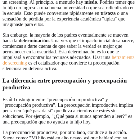
un screening. Al principio, a menudo hay
miedo
. Podrías temer que
tu hijo no ingrese a una buena universidad o que sea ridiculizado en
la escuela. Esto puede convertirse rápidamente en
tristeza
o una
sensación de pérdida por la experiencia académica "típica" que
imaginaste para ellos.
Sin embargo, la mayoría de los padres eventualmente se mueven
hacia la
determinación
. Una vez que el impacto inicial desaparece,
comienzas a darte cuenta de que saber la verdad es mejor que
permanecer en la oscuridad. Esta determinación es lo que te
impulsará a encontrar los recursos adecuados. Usar una
herramienta
de screening
es el catalizador que convierte tu preocupación
silenciosa en defensa activa.
La diferencia entre preocupación y preocupación
productiva
Es útil distinguir entre "preocupación improductiva" y
"preocupación productiva". La preocupación improductiva implica
pensar en "qué pasaría si" que lleva a círculos de estrés sin
soluciones. Por ejemplo, "¿Qué pasa si nunca aprenden a leer?" es
una preocupación que no ayuda a tu hijo hoy.
La preocupación productiva, por otro lado, conduce a la acción.
Suena como: "Mi hijo está en alto riesgo, así que hablaré con su