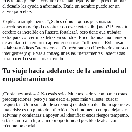
más rápido puede hacer que se sientan dejados atrás, pero nombrar
el desafío les ayuda a afrontarlo. Darle un nombre puede ser un
alivio para ellos.
Explícalo simplemente: "¿Sabes cómo algunas personas son
corredoras muy rápidas y otras son excelentes dibujando? Bueno, tu
cerebro es increíble en [inserta fortaleza], pero tiene que trabajar
extra para convertir las letras en sonidos. Encontramos una manera
de ayudar a tu cerebro a aprender eso más fácilmente". Evita usar
palabras médicas "aterradoras". Concéntrate en el hecho de que son
inteligentes y que vas a conseguirles las "herramientas" adecuadas
para hacer la escuela más divertida.
Tu viaje hacia adelante: de la ansiedad al
empoderamiento
¿Te sientes ansioso? No estás solo. Muchos padres comparten estas
preocupaciones, pero ya has dado el paso más valiente: buscar
respuestas. Un resultado de screening de dislexia de alto riesgo no es
una crisis: es un punto de inflexión. Es el momento en que dejas de
adivinar y comienzas a apoyar. Al identificar estos riesgos temprano,
estás dando a tu hijo la mejor oportunidad posible de alcanzar su
máximo potencial.