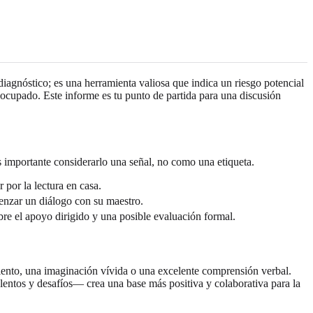
agnóstico; es una herramienta valiosa que indica un riesgo potencial
reocupado. Este informe es tu punto de partida para una discusión
es importante considerarlo una señal, no como una etiqueta.
 por la lectura en casa.
menzar un diálogo con su maestro.
obre el apoyo dirigido y una posible evaluación formal.
miento, una imaginación vívida o una excelente comprensión verbal.
lentos y desafíos— crea una base más positiva y colaborativa para la