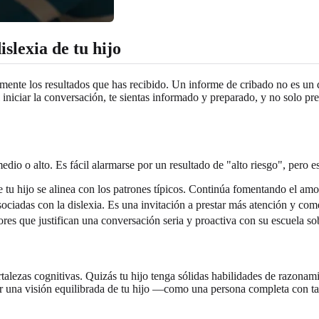
slexia de tu hijo
nte los resultados que has recibido. Un informe de cribado no es un di
al iniciar la conversación, te sientas informado y preparado, y no solo p
medio o alto. Es fácil alarmarse por un resultado de "alto riesgo", pero 
de tu hijo se alinea con los patrones típicos. Continúa fomentando el amor
asociadas con la dislexia. Es una invitación a prestar más atención y co
dores que justifican una conversación seria y proactiva con su escuela s
rtalezas cognitivas. Quizás tu hijo tenga sólidas habilidades de razona
tar una visión equilibrada de tu hijo —como una persona completa con ta