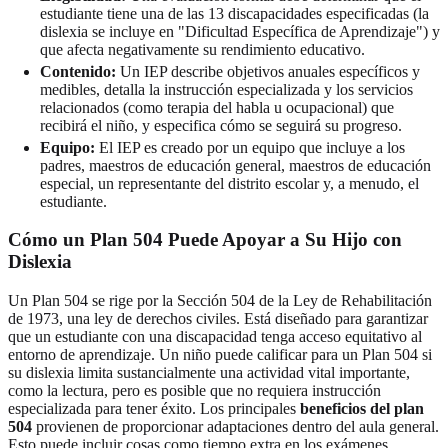
estudiante tiene una de las 13 discapacidades especificadas (la
dislexia se incluye en "Dificultad Específica de Aprendizaje") y
que afecta negativamente su rendimiento educativo.
Contenido:
Un IEP describe objetivos anuales específicos y
medibles, detalla la instrucción especializada y los servicios
relacionados (como terapia del habla u ocupacional) que
recibirá el niño, y especifica cómo se seguirá su progreso.
Equipo:
El IEP es creado por un equipo que incluye a los
padres, maestros de educación general, maestros de educación
especial, un representante del distrito escolar y, a menudo, el
estudiante.
Cómo un Plan 504 Puede Apoyar a Su Hijo con
Dislexia
Un Plan 504 se rige por la Sección 504 de la Ley de Rehabilitación
de 1973, una ley de derechos civiles. Está diseñado para garantizar
que un estudiante con una discapacidad tenga acceso equitativo al
entorno de aprendizaje. Un niño puede calificar para un Plan 504 si
su dislexia limita sustancialmente una actividad vital importante,
como la lectura, pero es posible que no requiera instrucción
especializada para tener éxito. Los principales
beneficios del plan
504
provienen de proporcionar adaptaciones dentro del aula general.
Esto puede incluir cosas como tiempo extra en los exámenes,