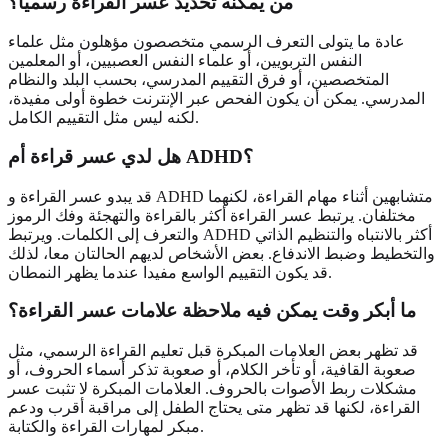
من يمكنه تحديد عسر القراءة رسميا؟
عادة ما يتولى التعرف الرسمي متخصصون مؤهلون مثل علماء
النفس التربويين، أو علماء النفس العصبيين، أو المعلمين
المتخصصين، أو فرق التقييم المدرسي، بحسب البلد والنظام
المدرسي. يمكن أن يكون الفحص عبر الإنترنت خطوة أولى مفيدة،
لكنه ليس مثل التقييم الكامل.
هل لدي عسر قراءة أم ADHD؟
قد يبدو عسر القراءة و ADHD متشابهين أثناء مهام القراءة، لكنهما
مختلفان. يرتبط عسر القراءة أكثر بالقراءة والتهجئة وفك الرموز
والتعرف إلى الكلمات. ويرتبط ADHD أكثر بالانتباه والتنظيم الذاتي
والتخطيط وضبط الاندفاع. بعض الأشخاص لديهم الحالتان معا، لذلك
قد يكون التقييم الواسع مفيدا عندما يظهر النمطان.
ما أبكر وقت يمكن فيه ملاحظة علامات عسر القراءة؟
قد تظهر بعض العلامات المبكرة قبل تعليم القراءة الرسمي، مثل
صعوبة القافية، أو تأخر الكلام، أو صعوبة تذكر أسماء الحروف، أو
مشكلات ربط الأصوات بالحروف. العلامات المبكرة لا تثبت عسر
القراءة، لكنها قد تظهر متى يحتاج الطفل إلى مراقبة أقرب ودعم
مبكر لمهارات القراءة والكتابة.