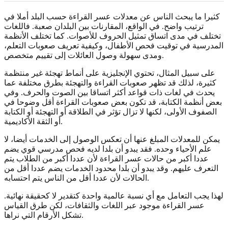
كثيرا ما يبحث الناس عن معدلات عسر القراءة حسب البلد أملا في
ترتيب واضح. في الواقع، المقارنات بين البلدان صعبة. فاللغات
تختلف في مدى اتساق تمثيل الحروف للأصوات. كما تختلف الأنظمة
المدرسية في توقيت فحص الأطفال، وكيفية تعريف صعوبات التعلم،
ومدى سهولة وصول العائلات إلى تقييم متخصص.
على سبيل المثال، تحتوي الإنجليزية على أنماط تهجئة غير منتظمة
كثيرة، لذلك قد تظهر صعوبات القراءة والتهجئة بطرق مختلفة عما
يحدث في لغات ذات قواعد أكثر اتساقا بين الصوت والحرف. وفي
بعض أنظمة الكتابة، قد تكون بعض صعوبات القراءة أقل وضوحا في
الصفوف الأولى، لكنها لا تزال تؤثر في الطلاقة أو التهجئة أو الكتابة
أو الثقة الأكاديمية.
يمكن للمعدلات المبلغ عنها أن تعكس الوصول إلى الخدمات أيضا، لا
علم الأحياء وحده. فقد يبدو أن بلدا لديه فحص مدرسي قوي يضم
عددا أكبر من حالات عسر القراءة لأن عددا أكبر من الطلاب يتم
التعرف عليهم. وقد يبدو أن بلدا محدود الخدمات يضم عددا أقل من
الحالات لأن عددا أقل من الناس يتم احتسابه.
لهذا يجب التعامل مع أي نسبة عالمية واحدة كتقدير لا كحقيقة نهائية.
عسر القراءة موجود عبر اللغات والثقافات، لكن طرق القياس
تشكل الأرقام التي نراها.