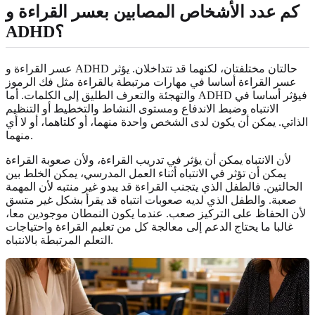
كم عدد الأشخاص المصابين بعسر القراءة و
ADHD؟
عسر القراءة و ADHD حالتان مختلفتان، لكنهما قد تتداخلان. يؤثر
عسر القراءة أساسا في مهارات مرتبطة بالقراءة مثل فك الرموز
والتهجئة والتعرف الطليق إلى الكلمات. أما ADHD فيؤثر أساسا في
الانتباه وضبط الاندفاع ومستوى النشاط والتخطيط أو التنظيم
الذاتي. يمكن أن يكون لدى الشخص واحدة منهما، أو كلتاهما، أو لا أي
منهما.
لأن الانتباه يمكن أن يؤثر في تدريب القراءة، ولأن صعوبة القراءة
يمكن أن تؤثر في الانتباه أثناء العمل المدرسي، يمكن الخلط بين
الحالتين. فالطفل الذي يتجنب القراءة قد يبدو غير منتبه لأن المهمة
صعبة. والطفل الذي لديه صعوبات انتباه قد يقرأ بشكل غير متسق
لأن الحفاظ على التركيز صعب. عندما يكون النمطان موجودين معا،
غالبا ما يحتاج الدعم إلى معالجة كل من تعليم القراءة واحتياجات
التعلم المرتبطة بالانتباه.