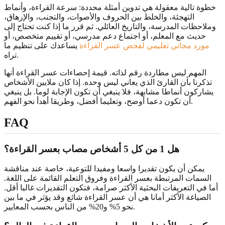
خطوة تالية معقولة هي تدوين أمثلة محددة: سرعة القراءة، وأنماط
التهجئة، والخلط بين الحروف والأصوات، والتجنب، والإرهاق،
وملاحظات المدرسة، والتاريخ العائلي. ثم قرر ما إذا كنت تحتاج إلى
حديث مع المعلم، أو اجتماع دعم مدرسي، أو تقييم متخصص، أو
مورد مجاني تعليمي لفحص عسر القراءة
يساعدك على تنظيم ما
تراه.
المهم ليس مطاردة رقم لذاته. قيمة إحصاءات عسر القراءة أنها
تذكرنا بأن القارئ الذي يعاني ليس وحده. إذا كان ملايين الأشخاص
يشاركون أنماطا مشابهة، فلا ينبغي أن تكون الإجابة لوما. بل ينبغي
أن تكون دعما أوضح، وتعليما أفضل، وطريقا أهدأ نحو الفهم.
FAQ
هل 1 من كل 5 أشخاص مصاب بعسر القراءة؟
يمكن أن يكون تقديرا واسعا ومفيدا للتوعية، خاصة عند مناقشة
السمات المرتبطة بعسر القراءة وفروق التعلم القائمة على اللغة.
أما في التعريفات البحثية الأكثر صرامة، فتكون التقديرات غالبا أقل.
الصياغة الأكثر أمانا هي أن عسر القراءة شائع وقد يؤثر في ما بين
نحو 5% و20% من الناس بحسب المعايير.