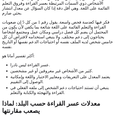
الأشخاص ذوي السمات المرتبطة بعسر القراءة وفروق التعلم
القائمة على اللغة. وهي أقل دقة إذا كان السؤال عن معدل انتشار
بحثي صارم.
فكر فيها كعدسة فحص واسعة. يقول رقم 1 من كل 5 إن صعوبات
القراءة والتعلم القائمة على اللغة شائعة بما يكفي لأن يكون من
المحتمل أن يضم كل فصل دراسي ومكان عمل ومجتمع أشخاصا
يحتاجون إلى دعم مختلف. ولا ينبغي استخدامه لافتراض أن كل
خامس شخص لديه الملف نفسه أو احتياجات الدعم نفسها أو التاريخ
نفسه.
أكثر تفسير أمانا هو:
عسر القراءة ليس نادرا.
كثير من الأشخاص غير معروفين أو غير مشخصين.
يعتمد المعدل على التعريفات ومعايير الاختبار واللغة وإمكانية
الوصول إلى التقييم.
ينبغي أن تستند احتياجات دعم الشخص إلى ملفه الفعلي في
القراءة والتهجئة والكتابة والتعلم.
معدلات عسر القراءة حسب البلد: لماذا
يصعب مقارنتها