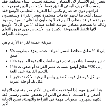
يتغير رقم الانتشار لأن المصادر المختلفة تحسب أشياء مختلفة. فقد
يحسب التعريف البحثي الضيق فقط الأشخاص الذين تقع درجات
قراءتهم دون حد صارم بكثير. أما التعريف التعليمي الأوسع فقد
يشمل أشخاصا لديهم علامات مستمرة لعسر القراءة ويستفيدون
من دعم قراءة منظم، لكنهم قد لا يحصلون أبدا على تسمية رسمية.
وغالبا ما تستخدم مصادر التوعية العامة صياغة "1 من كل 5" الأوسع
لأنها تلتقط المجموعة الكبيرة من الأشخاص ذوي فروق التعلم
المرتبطة بالقراءة.
طريقة عملية لقراءة الأرقام هي:
5% إلى 10% نطاق محافظ لعسر القراءة عندما يعرّف بطريقة
أضيق.
10% تقدير متوسط شائع يستخدم في نقاشات التوعية العالمية.
15% إلى 20% نطاق أوسع لسمات عسر القراءة أو صعوبات
التعلم القائمة على اللغة.
1 من كل 5 يفضل فهمه كتقدير واسع للتوعية، لا كعدد دقيق
لكل بلد أو فئة عمرية.
هذا التمييز مهم. إذا استخدمت التعريف الأكثر صرامة، تبدو الإجابة
أصغر. وإذا شملت الأشخاص الذين لم يخضعوا لتقييم رسمي قط
لكنهم يظهرون صعوبات مهمة في القراءة والتهجئة، تصبح الإجابة
أكبر.