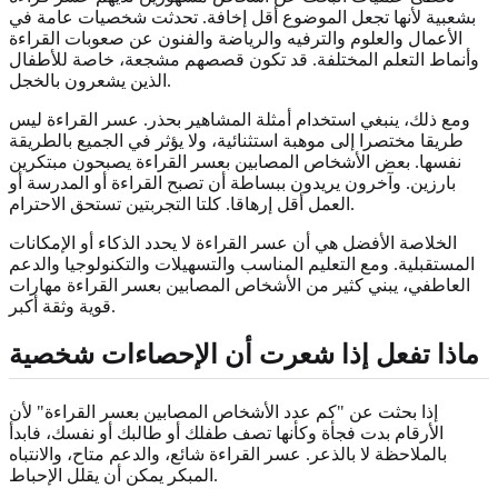
بشعبية لأنها تجعل الموضوع أقل إخافة. تحدثت شخصيات عامة في
الأعمال والعلوم والترفيه والرياضة والفنون عن صعوبات القراءة
وأنماط التعلم المختلفة. قد تكون قصصهم مشجعة، خاصة للأطفال
الذين يشعرون بالخجل.
ومع ذلك، ينبغي استخدام أمثلة المشاهير بحذر. عسر القراءة ليس
طريقا مختصرا إلى موهبة استثنائية، ولا يؤثر في الجميع بالطريقة
نفسها. بعض الأشخاص المصابين بعسر القراءة يصبحون مبتكرين
بارزين. وآخرون يريدون ببساطة أن تصبح القراءة أو المدرسة أو
العمل أقل إرهاقا. كلتا التجربتين تستحق الاحترام.
الخلاصة الأفضل هي أن عسر القراءة لا يحدد الذكاء أو الإمكانات
المستقبلية. ومع التعليم المناسب والتسهيلات والتكنولوجيا والدعم
العاطفي، يبني كثير من الأشخاص المصابين بعسر القراءة مهارات
قوية وثقة أكبر.
ماذا تفعل إذا شعرت أن الإحصاءات شخصية
إذا بحثت عن "كم عدد الأشخاص المصابين بعسر القراءة" لأن
الأرقام بدت فجأة وكأنها تصف طفلك أو طالبك أو نفسك، فابدأ
بالملاحظة لا بالذعر. عسر القراءة شائع، والدعم متاح، والانتباه
المبكر يمكن أن يقلل الإحباط.