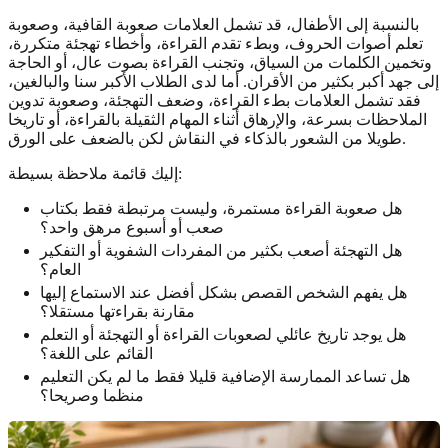
بالنسبة إلى الأطفال، قد تشمل العلامات صعوبة القافية، وصعوبة
تعلم أصوات الحروف، وبطء تقدم القراءة، وأخطاء تهجئة متكررة،
وتخمين الكلمات من السياق، وتجنب القراءة بصوت عال، أو الحاجة
إلى جهد أكبر بكثير من الأقران. أما لدى الطلاب الأكبر سنا والبالغين،
فقد تشمل العلامات بطء القراءة، وضعف التهجئة، وصعوبة تدوين
الملاحظات بسرعة، والإرهاق أثناء المهام الثقيلة بالقراءة، أو تاريخا
طويلا من الشعور بالذكاء في النقاش لكن بالضعف على الورق.
إليك قائمة ملاحظة بسيطة:
هل صعوبة القراءة مستمرة، وليست مرتبطة فقط بكتاب
صعب أو أسبوع مرهق واحد؟
هل التهجئة أصعب بكثير من المفردات الشفوية أو التفكير
العام؟
هل يفهم الشخص القصص بشكل أفضل عند الاستماع إليها
مقارنة بقراءتها مستقلا؟
هل يوجد تاريخ عائلي لصعوبات القراءة أو التهجئة أو التعلم
القائم على اللغة؟
هل تساعد الممارسة الإضافية قليلا فقط ما لم يكن التعليم
منظما وصريحا؟